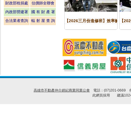
財政部稅捐處
估價師全聯會
內政部營建署
國 有 財 產 署
合法業者查詢
輻 射 屋 查 詢
【2026三月份進修班】效率解放-讓 
【20
高雄市不動產仲介經紀商業同業公會
電話：(07)201-0669
此網頁採用 建議1024