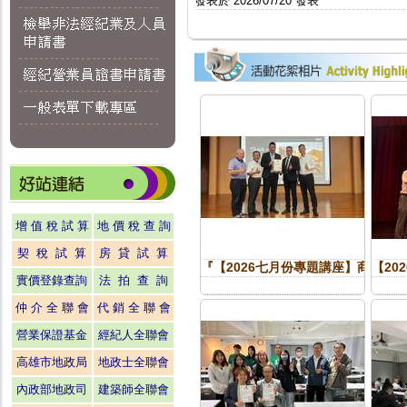
發表於 2026/07/20 發表
增 值 稅 試 算
地 價 稅 查 詢
契 稅 試 算
房 貸 試 算
『【2026七月份專題講座】商用及
【20
實價登錄查詢
法 拍 查 詢
仲 介 全 聯 會
代 銷 全 聯 會
營業保證基金
經紀人全聯會
高雄市地政局
地政士全聯會
內政部地政司
建築師全聯會