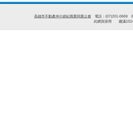
高雄市不動產仲介經紀商業同業公會
電話：(07)201-0669
此網頁採用 建議1024