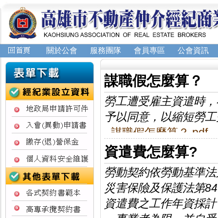
關於公會
服務團隊
會員專區
公會資訊
謀職假怎麼算？
勞工遭受雇主資遣時，
予以同意，以縮短勞工
謀職假怎麼算？.pdf
資遣費怎麼算?
勞動契約依勞動基準法第
災害保險及保護法第8
資遣費之工作年資採計