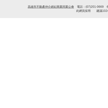
高雄市不動產仲介經紀商業同業公會
電話：(07)201-0669
此網頁採用 建議1024