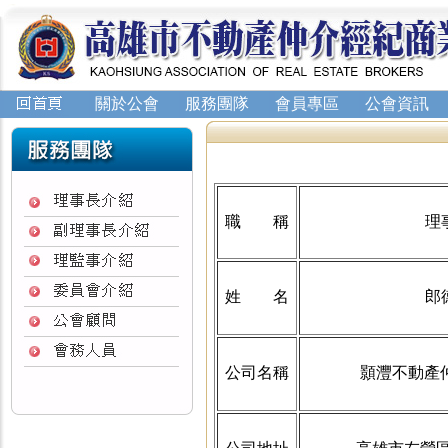
關於公會
服務團隊
會員專區
公會資訊
職 稱
理
姓 名
郎
公司名稱
顥灃不動產仲