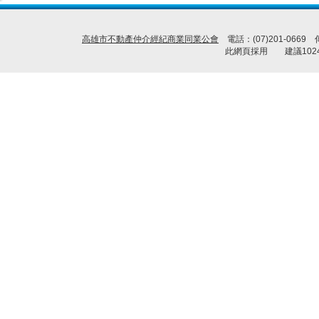
高雄市不動產仲介經紀商業同業公會
電話：(07)201-0669
此網頁採用 建議1024