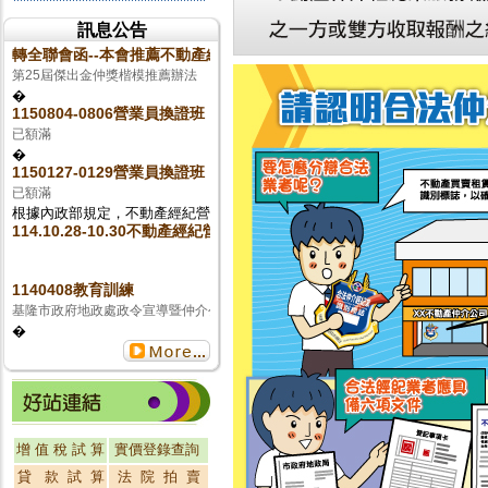
訊息公告
轉全聯會函--本會推薦不動產經紀業組&營業員組
第25屆傑出金仲獎楷模推薦辦法
�
1150804-0806營業員換證班
已額滿
�
1150127-0129營業員換證班
已額滿
根據內政部規定，不動產經紀營業員需每4年完成 20 小�
114.10.28-10.30不動產經紀營業員複訓
1140408教育訓練
基隆市政府地政處政令宣導暨仲介公會教育訓練
�
更多...
增 值 稅 試 算
實價登錄查詢
貸 款 試 算
法 院 拍 賣