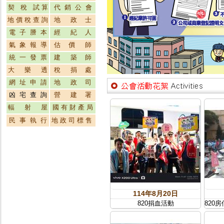
契 稅 試 算
代 銷 公 會
地 價 稅 查 詢
地 政 士
電 子 謄 本
經 紀 人
氣 象 報 導
估 價 師
統 一 發 票
建 築 師
大 樂 透
稅 捐 處
網 址 申 請
地 政 司
凶 宅 查 詢
營 建 署
輻 射 屋
國 有 財 產 局
民 事 執 行
地 政 司 標 售
114年8月20日
820捐血活動
820