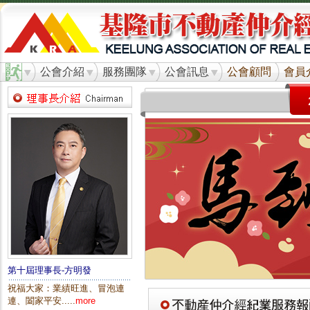
公會介紹
服務團隊
公會訊息
公會顧問
會員
第十屆理事長-方明發
祝福大家：業績旺進、冒泡連
連、闔家平安.....
more