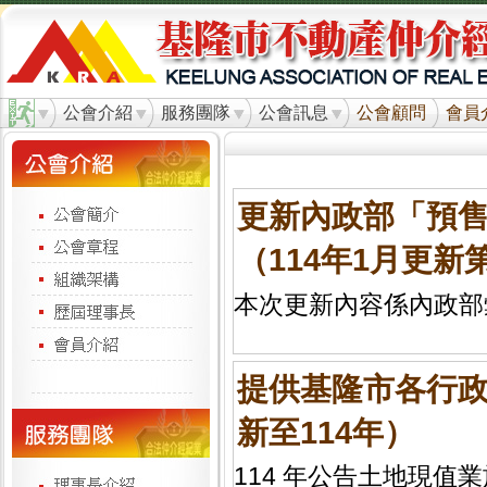
公會介紹
服務團隊
公會訊息
公會顧問
會員
更新內政部「預
（114年1月更新
本次更新內容係內政部彙
提供基隆市各行
新至114年）
114 年公告土地現值業