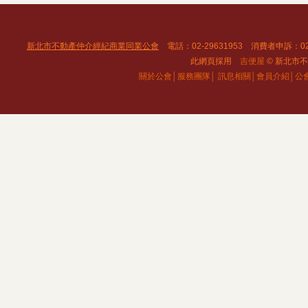
新北市不動產仲介經紀商業同業公會
電話：02-29631953 消費者申訴：02
此網頁採用
吉便屋
© 新北市不動
關於公會│
服務團隊│
訊息相關│
會員介紹│
公