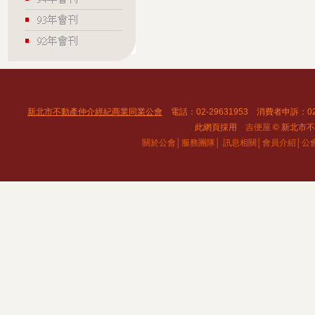
新北市不動產仲介經紀商業同業公會
電話：02-29631953 消費者申訴：02
此網頁採用
吉便屋
© 新北市不動
關於公會│
服務團隊│
訊息相關│
會員介紹│
公