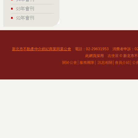
新北市不動產仲介經紀商業同業公會
電話：02-29631953 消費者申訴：02
此網頁採用
吉便屋
© 新北市不動
關於公會│
服務團隊│
訊息相關│
會員介紹│
公