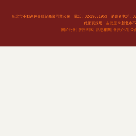
新北市不動產仲介經紀商業同業公會
電話：02-29631953 消費者申訴：02
此網頁採用
吉便屋
© 新北市不動
關於公會│
服務團隊│
訊息相關│
會員介紹│
公