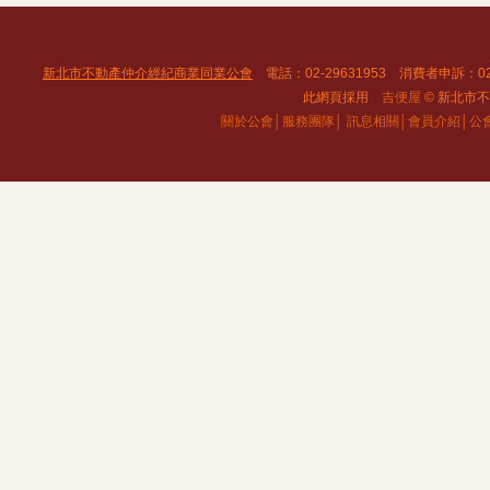
新北市不動產仲介經紀商業同業公會
電話：02-29631953 消費者申訴：02
此網頁採用
吉便屋
© 新北市不動
關於公會│
服務團隊│
訊息相關│
會員介紹│
公