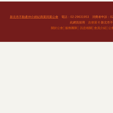
新北市不動產仲介經紀商業同業公會
電話：02-29631953 消費者申訴：02
此網頁採用
吉便屋
© 新北市不動
關於公會│
服務團隊│
訊息相關│
會員介紹│
公