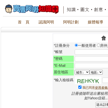
首 頁
認識阿明
阿明計劃
媒體報
*註冊身分
一般使用者
房仲
*帳號
*密碼
*E-Mail
居住地區
*輸入檢核碼
我已同意
使用者條
註冊後隨即送出審核用的E
如Yahoo信箱