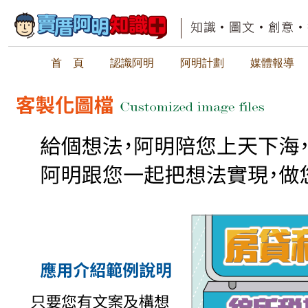
首 頁
認識阿明
阿明計劃
媒體報