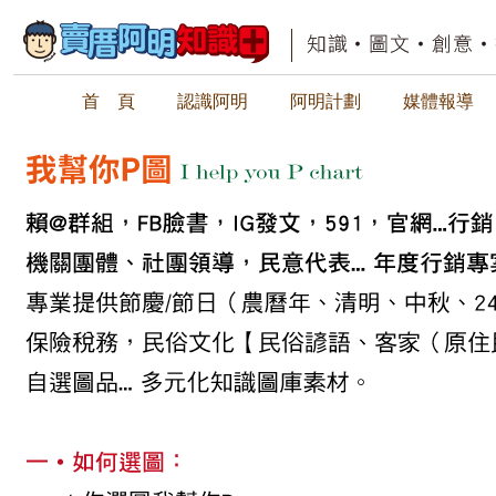
首 頁
認識阿明
阿明計劃
媒體報