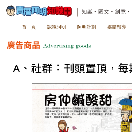
首 頁
認識阿明
阿明計劃
媒體報