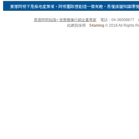
賣厝阿明知識+ 視覺圖像行銷企畫專家
電話：04-36008677
此網頁採用
54aming
© 2018 All Righ