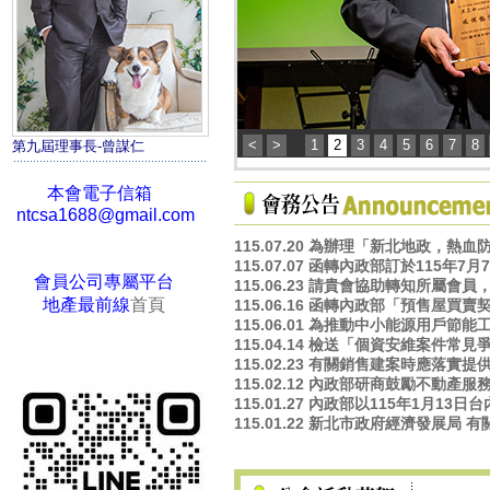
<
>
1
2
3
4
5
6
7
8
第九屆理事長-曾謀仁
本會電子信箱
ntcsa1688@gmail.com
新北市代銷公會
115.07.20 為辦理「新北地政
新北市代銷公會
115.07.07 函轉內政部訂於11
會員公司專屬平台
115.06.23 請貴會協助轉知所
地產最前線
首頁
115.06.16 函轉內政部「預售屋
115.06.01 為推動中小能源
新北市代銷公會
115.04.14 檢送「個資安維案
新北市代銷公會
115.02.23 有關銷售建案時應
115.02.12 內政部研商鼓勵不動
115.01.27 內政部以115年1
115.01.22 新北市政府經濟發