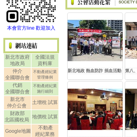
本會官方line 歡迎加入
新北市代銷公會
新北市政府
全國法規
地政局
資料庫
新北地政 熱血防詐 捐血活動 115.8.
第八、
仲介
不動產經紀業
全國聯合會
管理條例
代銷
不動產經紀業
全國聯合會
施行細則
新北市
土增稅
試算
仲介公會
財政部
地價稅
試算
北區國稅局
不動產
Google地圖
經紀業務