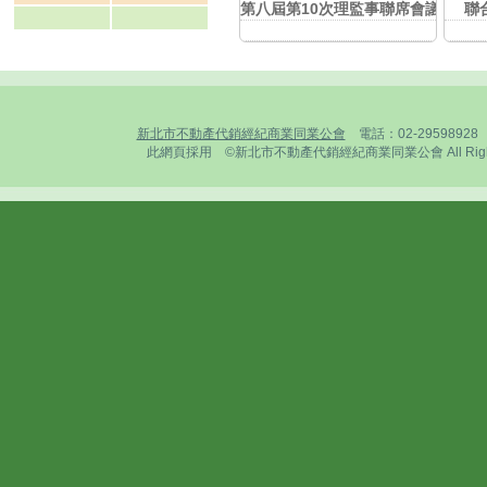
第八屆第10次理監事聯席會議暨春酒餐敘 
聯合
新北市不動產代銷經紀商業同業公會
電話：02-2959892
此網頁採用 ©新北市不動產代銷經紀商業同業公會 All Rights