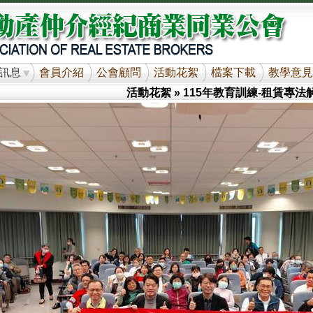
訊息
會員介紹
公會顧問
活動花絮
檔案下載
教學意見
活動花絮
» 115年教育訓練-租賃專法