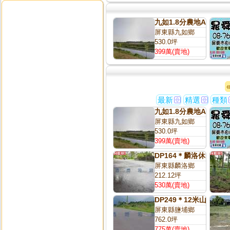
九如1.8分農地A139
屏東縣九如鄉
530.0坪
399萬(賣地)
最新
精選
種類
九如1.8分農地A139
屏東縣九如鄉
530.0坪
399萬(賣地)
DP164＊麟洛休閒農地
屏東縣麟洛鄉
212.12坪
530萬(賣地)
DP249＊12米山景農地
屏東縣鹽埔鄉
762.0坪
775萬(賣地)