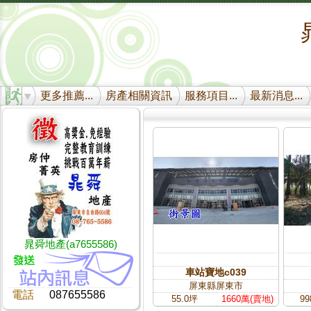
更多推薦...
房產相關資訊
服務項目...
最新消息...
晁舜地產(a7655586)
車站寶地c039
屏東縣屏東市
電話
087655586
55.0坪
1660萬(賣地)
99