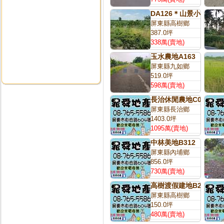
DA126＊山景小農地
屏東縣高樹鄉
387.0坪
338萬(賣地)
玉水農地A163
屏東縣九如鄉
519.0坪
598萬(賣地)
長治休閒農地C075
屏東縣長治鄉
1403.0坪
1095萬(賣地)
中林美地B312
屏東縣內埔鄉
856.0坪
730萬(賣地)
高樹渡假建地B230
屏東縣高樹鄉
150.0坪
480萬(賣地)